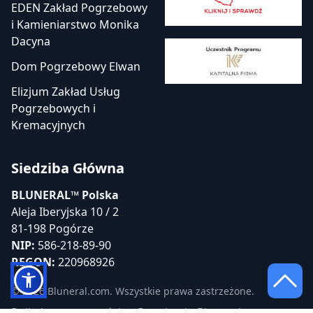
EDEN Zakład Pogrzebowy
i Kamieniarstwo Monika
Dacyna
Dom Pogrzebowy Elwan
Elizjum Zakład Usług
Pogrzebowych i
Kremacyjnych
Siedziba Główna
BLUNERAL™ Polska
Aleja Iberyjska 10 / 2
81-198 Pogórze
NIP:
586-218-89-90
REGON:
220968926
© 2026 Bluneral.com. Wszystkie prawa zastrzeżone.
Polityka prywatności
Regulamin Bluneral