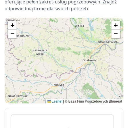
oferujące pełen zakres usług pogrzebowych. Znajdź
odpowiednią firmę dla swoich potrzeb.
+
+
−
−
Leaflet
|
© Baza Firm Pogrzebowych Bluneral