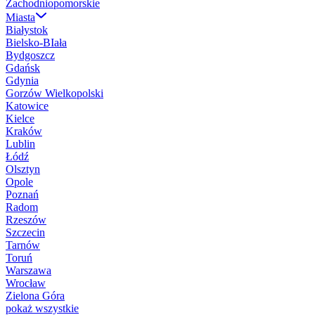
Zachodniopomorskie
Miasta
Białystok
Bielsko-BIała
Bydgoszcz
Gdańsk
Gdynia
Gorzów Wielkopolski
Katowice
Kielce
Kraków
Lublin
Łódź
Olsztyn
Opole
Poznań
Radom
Rzeszów
Szczecin
Tarnów
Toruń
Warszawa
Wrocław
Zielona Góra
pokaż wszystkie