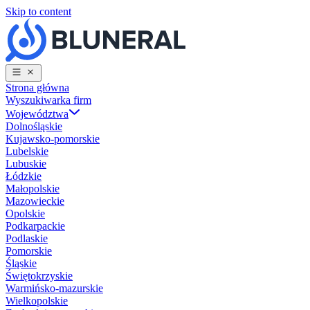
Skip to content
Strona główna
Wyszukiwarka firm
Województwa
Dolnośląskie
Kujawsko-pomorskie
Lubelskie
Lubuskie
Łódzkie
Małopolskie
Mazowieckie
Opolskie
Podkarpackie
Podlaskie
Pomorskie
Śląskie
Świętokrzyskie
Warmińsko-mazurskie
Wielkopolskie