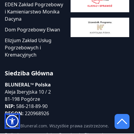
EDEN Zakład Pogrzebowy
i Kamieniarstwo Monika
Dacyna
Dom Pogrzebowy Elwan
Elizjum Zakład Usług
Pogrzebowych i
Kremacyjnych
Siedziba Główna
BLUNERAL™ Polska
Aleja Iberyjska 10 / 2
81-198 Pogórze
NIP:
586-218-89-90
REGON:
220968926
© 2026 Bluneral.com. Wszystkie prawa zastrzeżone.