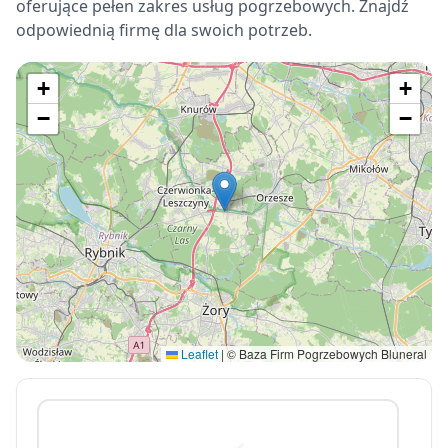
oferujące pełen zakres usług pogrzebowych. Znajdź
odpowiednią firmę dla swoich potrzeb.
+
+
−
−
Leaflet
|
© Baza Firm Pogrzebowych Bluneral