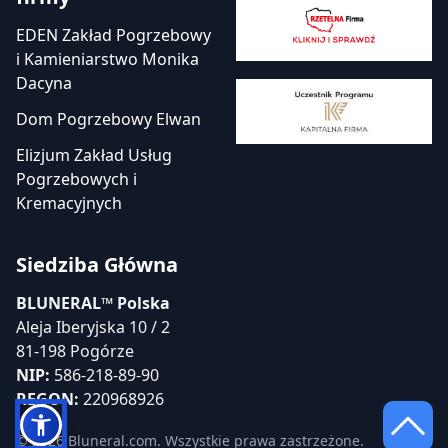
EDEN Zakład Pogrzebowy
i Kamieniarstwo Monika
Dacyna
Dom Pogrzebowy Elwan
Elizjum Zakład Usług
Pogrzebowych i
Kremacyjnych
Siedziba Główna
BLUNERAL™ Polska
Aleja Iberyjska 10 / 2
81-198 Pogórze
NIP:
586-218-89-90
REGON:
220968926
© 2026 Bluneral.com. Wszystkie prawa zastrzeżone.