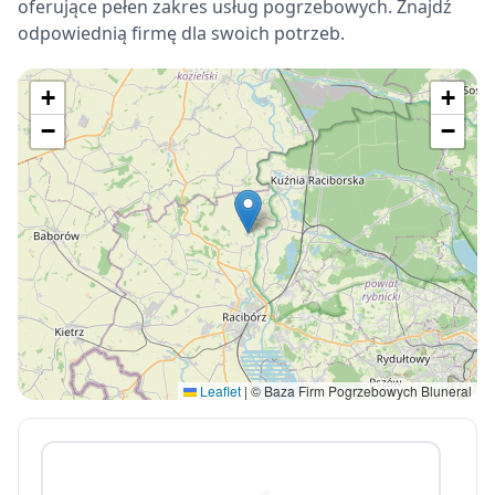
oferujące pełen zakres usług pogrzebowych. Znajdź
odpowiednią firmę dla swoich potrzeb.
+
+
−
−
Leaflet
|
© Baza Firm Pogrzebowych Bluneral