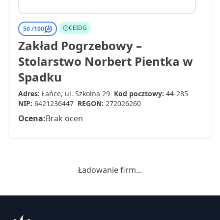
CEIDG
50 /
100
Zakład Pogrzebowy –
Stolarstwo Norbert Pientka w
Spadku
Adres:
Łańce, ul. Szkolna 29
Kod pocztowy:
44-285
NIP:
6421236447
REGON:
272026260
Ocena:
Brak ocen
Ładowanie firm...