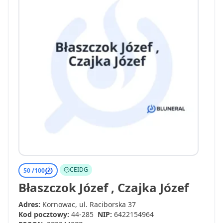
CEIDG
50 /
100
Błaszczok Józef , Czajka Józef
Adres:
Kornowac, ul. Raciborska 37
Kod pocztowy:
44-285
NIP:
6422154964