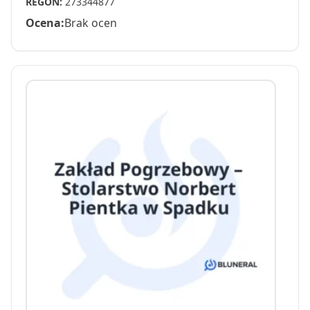
REGON:
273344877
Ocena:
Brak ocen