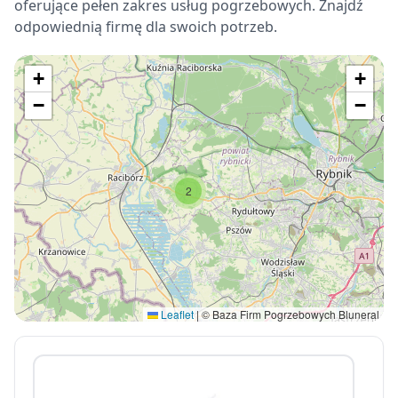
oferujące pełen zakres usług pogrzebowych. Znajdź
odpowiednią firmę dla swoich potrzeb.
+
+
−
−
2
Leaflet
|
© Baza Firm Pogrzebowych Bluneral