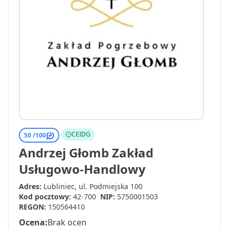
CEIDG
50 /
100
Andrzej Głomb Zakład
Usługowo-Handlowy
Adres:
Lubliniec, ul. Podmiejska 100
Kod pocztowy:
42-700
NIP:
5750001503
REGON:
150564410
Ocena:
Brak ocen