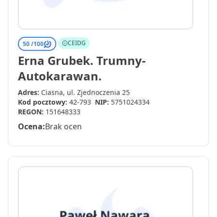
CEIDG
50 /
100
Erna Grubek. Trumny-
Autokarawan.
Adres:
Ciasna, ul. Zjednoczenia 25
Kod pocztowy:
42-793
NIP:
5751024334
REGON:
151648333
Ocena:
Brak ocen