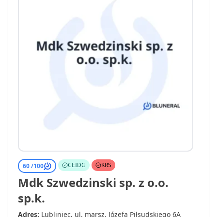
CEIDG
KRS
60 /
100
Mdk Szwedzinski sp. z o.o.
sp.k.
Adres:
Lubliniec, ul. marsz. Józefa Piłsudskiego 6A