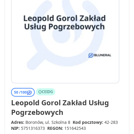
CEIDG
50 /
100
Leopold Gorol Zakład Usług
Pogrzebowych
Adres:
Boronów, ul. Szkolna 8
Kod pocztowy:
42-283
NIP:
5751316373
REGON:
151642543