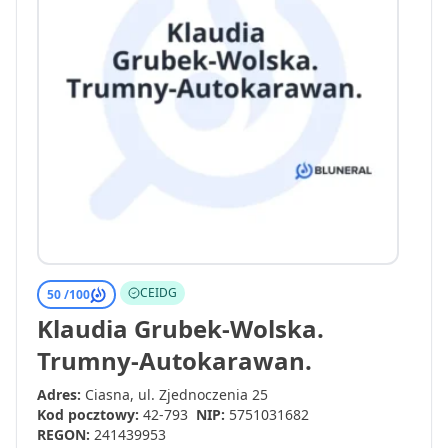
CEIDG
50 /
100
Klaudia Grubek-Wolska.
Trumny-Autokarawan.
Adres:
Ciasna, ul. Zjednoczenia 25
Kod pocztowy:
42-793
NIP:
5751031682
REGON:
241439953