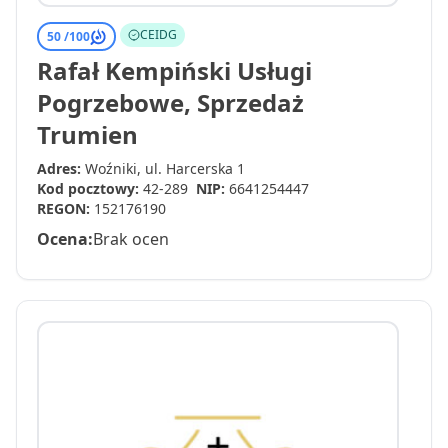
CEIDG
50 /
100
Rafał Kempiński Usługi
Pogrzebowe, Sprzedaż
Trumien
Adres:
Woźniki, ul. Harcerska 1
Kod pocztowy:
42-289
NIP:
6641254447
REGON:
152176190
Ocena:
Brak ocen