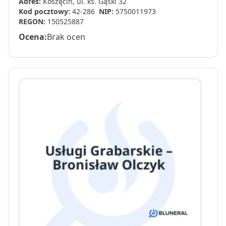
Adres:
Koszęcin, ul. ks. Gąski 32
Kod pocztowy:
42-286
NIP:
5750011973
REGON:
150525887
Ocena:
Brak ocen