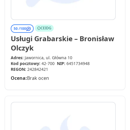
CEIDG
50 /
100
Usługi Grabarskie – Bronisław
Olczyk
Adres:
Jawornica, ul. Główna 10
Kod pocztowy:
42-700
NIP:
6451734948
REGON:
242842421
Ocena:
Brak ocen