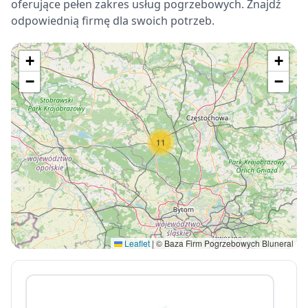
oferujące pełen zakres usług pogrzebowych. Znajdź
odpowiednią firmę dla swoich potrzeb.
+
+
−
−
11
Leaflet
|
© Baza Firm Pogrzebowych Bluneral