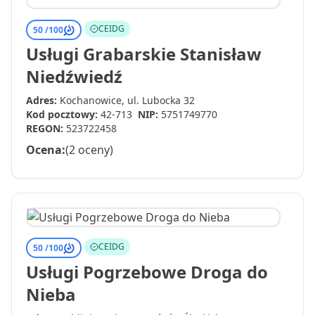
CEIDG
50 /
100
Usługi Grabarskie Stanisław
Niedźwiedź
Adres:
Kochanowice, ul. Lubocka 32
Kod pocztowy:
42-713
NIP:
5751749770
REGON:
523722458
Ocena:
(2 oceny)
CEIDG
50 /
100
Usługi Pogrzebowe Droga do
Nieba