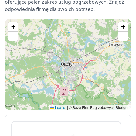
oferujące pełen zakres usług pogrzebowych. Znajdź
odpowiednią firmę dla swoich potrzeb.
+
+
−
−
Leaflet
|
© Baza Firm Pogrzebowych Bluneral