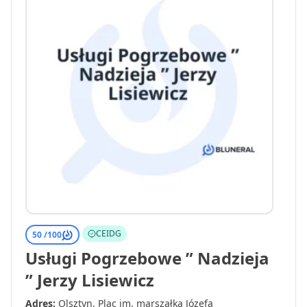
CEIDG
50 /
100
Usługi Pogrzebowe ” Nadzieja
” Jerzy Lisiewicz
Adres:
Olsztyn, Plac im. marszałka Józefa