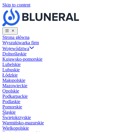
Skip to content
Strona główna
Wyszukiwarka firm
Województwa
Dolnośląskie
Kujawsko-pomorskie
Lubelskie
Lubuskie
Łódzkie
Małopolskie
Mazowieckie
Opolskie
Podkarpackie
Podlaskie
Pomorskie
Śląskie
Świętokrzyskie
Warmińsko-mazurskie
Wielkopolskie