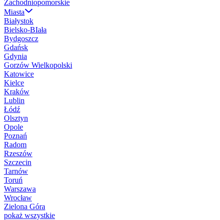
Zachodniopomorskie
Miasta
Białystok
Bielsko-BIała
Bydgoszcz
Gdańsk
Gdynia
Gorzów Wielkopolski
Katowice
Kielce
Kraków
Lublin
Łódź
Olsztyn
Opole
Poznań
Radom
Rzeszów
Szczecin
Tarnów
Toruń
Warszawa
Wrocław
Zielona Góra
pokaż wszystkie