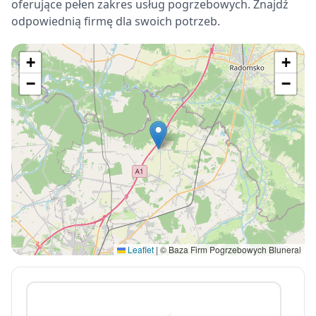
oferujące pełen zakres usług pogrzebowych. Znajdź
odpowiednią firmę dla swoich potrzeb.
+
+
−
−
Leaflet
|
© Baza Firm Pogrzebowych Bluneral