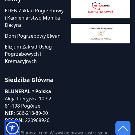
EDEN Zakład Pogrzebowy
i Kamieniarstwo Monika
Dacyna
Dom Pogrzebowy Elwan
Elizjum Zakład Usług
Pogrzebowych i
Kremacyjnych
Siedziba Główna
BLUNERAL™ Polska
Aleja Iberyjska 10 / 2
81-198 Pogórze
NIP:
586-218-89-90
REGON:
220968926
© 2026 Bluneral.com. Wszystkie prawa zastrzeżone.