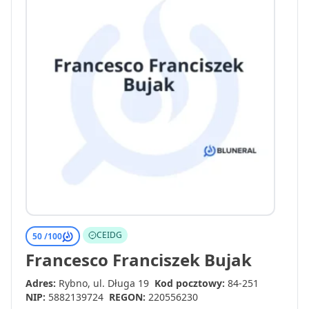
CEIDG
50 /
100
Francesco Franciszek Bujak
Adres:
Rybno, ul. Długa 19
Kod pocztowy:
84-251
NIP:
5882139724
REGON:
220556230