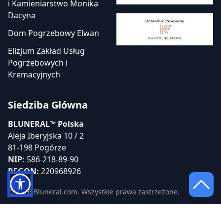
i Kamieniarstwo Monika
Dacyna
Dom Pogrzebowy Elwan
Elizjum Zakład Usług
Pogrzebowych i
Kremacyjnych
Siedziba Główna
BLUNERAL™ Polska
Aleja Iberyjska 10 / 2
81-198 Pogórze
NIP:
586-218-89-90
REGON:
220968926
© 2026 Bluneral.com. Wszystkie prawa zastrzeżone.
Polityka prywatności
Regulamin Bluneral