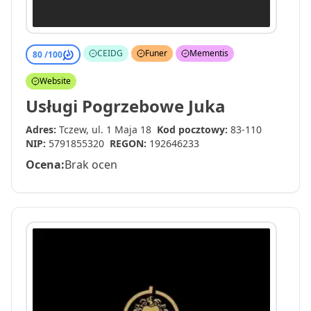
CEIDG
Funer
Mementis
80 /
100
Website
Usługi Pogrzebowe Juka
Adres:
Tczew, ul. 1 Maja 18
Kod pocztowy:
83-110
NIP:
5791855320
REGON:
192646233
Ocena:
Brak ocen