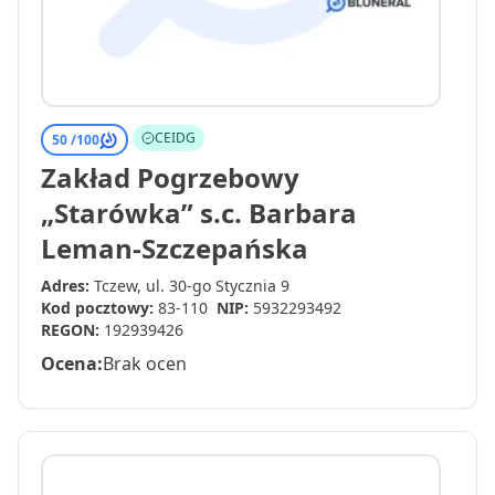
CEIDG
50 /
100
Zakład Pogrzebowy
„Starówka” s.c. Barbara
Leman-Szczepańska
Adres:
Tczew, ul. 30-go Stycznia 9
Kod pocztowy:
83-110
NIP:
5932293492
REGON:
192939426
Ocena:
Brak ocen