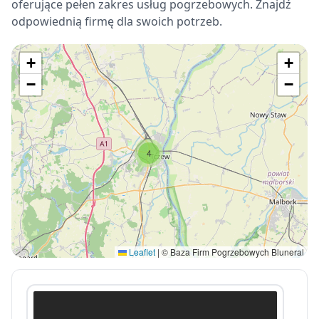
oferujące pełen zakres usług pogrzebowych. Znajdź
odpowiednią firmę dla swoich potrzeb.
+
+
−
−
4
Leaflet
|
© Baza Firm Pogrzebowych Bluneral