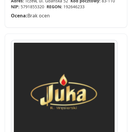
Adres:
Tczew, ul. Gdańska 52
Kod pocztowy:
83-110
NIP:
5791855320
REGON:
192646233
Ocena:
Brak ocen