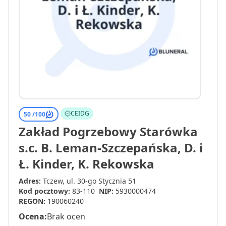
CEIDG
50 /
100
Zakład Pogrzebowy Starówka
s.c. B. Leman-Szczepańska, D. i
Ł. Kinder, K. Rekowska
Adres:
Tczew, ul. 30-go Stycznia 51
Kod pocztowy:
83-110
NIP:
5930000474
REGON:
190060240
Ocena:
Brak ocen