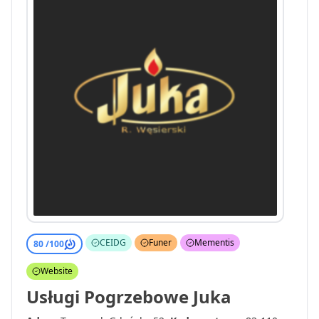
CEIDG
Funer
Mementis
80 /
100
Website
Usługi Pogrzebowe Juka