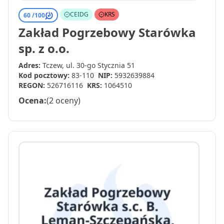
CEIDG
KRS
60 /
100
Zakład Pogrzebowy Starówka
sp. z o.o.
Adres:
Tczew, ul. 30-go Stycznia 51
Kod pocztowy:
83-110
NIP:
5932639884
REGON:
526716116
KRS:
1064510
Ocena:
(2 oceny)