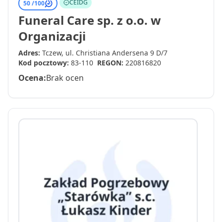
CEIDG
50 /
100
Funeral Care sp. z o.o. w
Organizacji
Adres:
Tczew, ul. Christiana Andersena 9 D/7
Kod pocztowy:
83-110
REGON:
220816820
Ocena:
Brak ocen