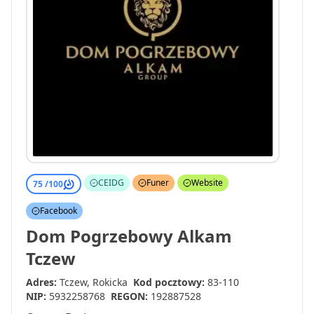
CEIDG
Funer
Website
75 /
100
Facebook
Dom Pogrzebowy Alkam
Tczew
Adres:
Tczew, Rokicka
Kod pocztowy:
83-110
NIP:
5932258768
REGON:
192887528