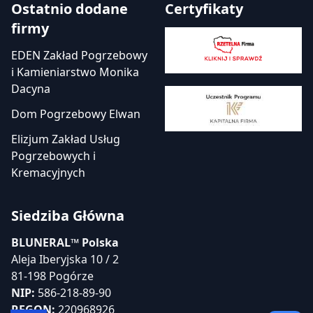
Ostatnio dodane
Certyfikaty
firmy
EDEN Zakład Pogrzebowy
i Kamieniarstwo Monika
Dacyna
Dom Pogrzebowy Elwan
Elizjum Zakład Usług
Pogrzebowych i
Kremacyjnych
Siedziba Główna
BLUNERAL™ Polska
Aleja Iberyjska 10 / 2
81-198 Pogórze
NIP:
586-218-89-90
REGON:
220968926