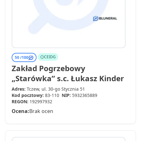
CEIDG
50 /
100
Zakład Pogrzebowy
„Starówka” s.c. Łukasz Kinder
Adres:
Tczew, ul. 30-go Stycznia 51
Kod pocztowy:
83-110
NIP:
5932365889
REGON:
192997932
Ocena:
Brak ocen