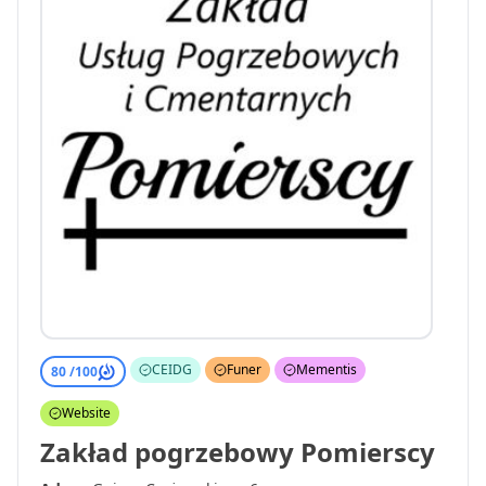
CEIDG
Funer
Mementis
80 /
100
Website
Zakład pogrzebowy Pomierscy