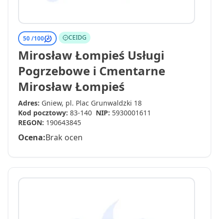
CEIDG
50 /
100
Mirosław Łompieś Usługi
Pogrzebowe i Cmentarne
Mirosław Łompieś
Adres:
Gniew, pl. Plac Grunwaldzki 18
Kod pocztowy:
83-140
NIP:
5930001611
REGON:
190643845
Ocena:
Brak ocen