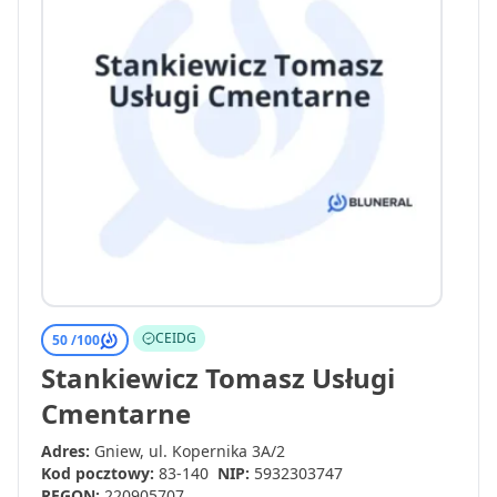
CEIDG
50 /
100
Stankiewicz Tomasz Usługi
Cmentarne
Adres:
Gniew, ul. Kopernika 3A/2
Kod pocztowy:
83-140
NIP:
5932303747
REGON:
220905707