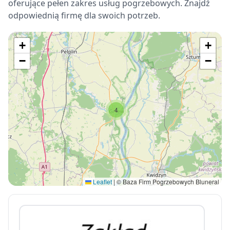
oferujące pełen zakres usług pogrzebowych. Znajdź
odpowiednią firmę dla swoich potrzeb.
+
+
−
−
4
Leaflet
|
© Baza Firm Pogrzebowych Bluneral