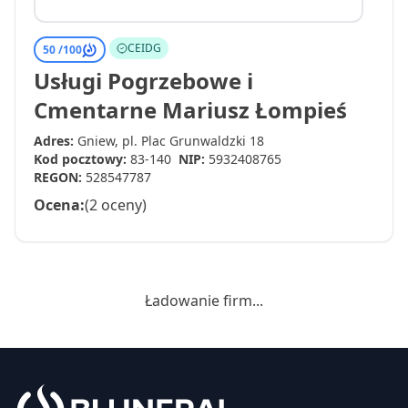
CEIDG
50 /
100
Usługi Pogrzebowe i
Cmentarne Mariusz Łompieś
Adres:
Gniew, pl. Plac Grunwaldzki 18
Kod pocztowy:
83-140
NIP:
5932408765
REGON:
528547787
Ocena:
(2 oceny)
Ładowanie firm...