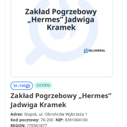
CEIDG
50 /
100
Zakład Pogrzebowy „Hermes”
Jadwiga Kramek
Adres:
Słupsk, ul. Obrońców Wybrzeża 1
Kod pocztowy:
76-200
NIP:
8391004100
REGON:
770561877