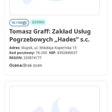
CEIDG
50 /
100
Tomasz Graff: Zakład Usług
Pogrzebowych „Hades” s.c.
Adres:
Słupsk, ul. Mikołaja Kopernika 15
Kod pocztowy:
76-200
NIP:
8392840637
REGON:
220874177
Ocena:
Brak ocen