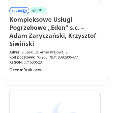
CEIDG
50 /
100
Kompleksowe Usługi
Pogrzebowe „Eden” s.c. –
Adam Zaryczański, Krzysztof
Siwiński
Adres:
Słupsk, ul. Armii Krajowej 9
Kod pocztowy:
76-200
NIP:
8392906477
REGON:
771630623
Ocena:
Brak ocen