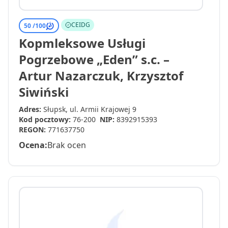
CEIDG
50 /
100
Kopmleksowe Usługi
Pogrzebowe „Eden” s.c. –
Artur Nazarczuk, Krzysztof
Siwiński
Adres:
Słupsk, ul. Armii Krajowej 9
Kod pocztowy:
76-200
NIP:
8392915393
REGON:
771637750
Ocena:
Brak ocen