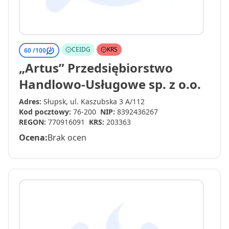
CEIDG
KRS
60 /
100
„Artus” Przedsiębiorstwo
Handlowo-Usługowe sp. z o.o.
Adres:
Słupsk, ul. Kaszubska 3 A/112
Kod pocztowy:
76-200
NIP:
8392436267
REGON:
770916091
KRS:
203363
Ocena:
Brak ocen