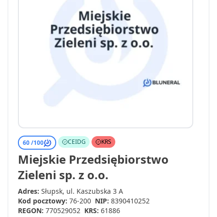
CEIDG
KRS
60 /
100
Miejskie Przedsiębiorstwo
Zieleni sp. z o.o.
Adres:
Słupsk, ul. Kaszubska 3 A
Kod pocztowy:
76-200
NIP:
8390410252
REGON:
770529052
KRS:
61886