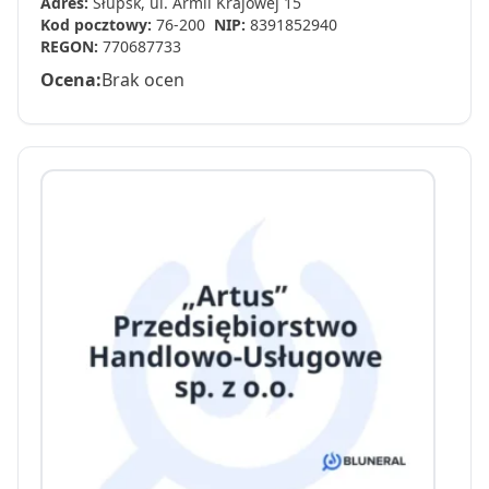
Adres:
Słupsk, ul. Armii Krajowej 15
Kod pocztowy:
76-200
NIP:
8391852940
REGON:
770687733
Ocena:
Brak ocen