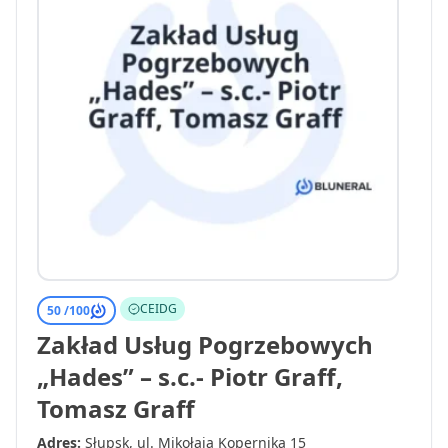
CEIDG
50 /
100
Zakład Usług Pogrzebowych
„Hades” – s.c.- Piotr Graff,
Tomasz Graff
Adres:
Słupsk, ul. Mikołaja Kopernika 15