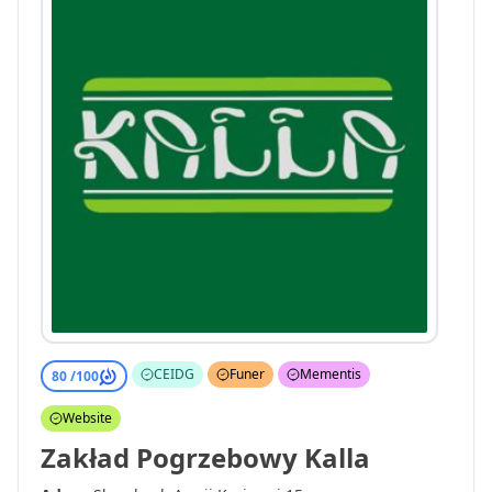
CEIDG
Funer
Mementis
80 /
100
Website
Zakład Pogrzebowy Kalla