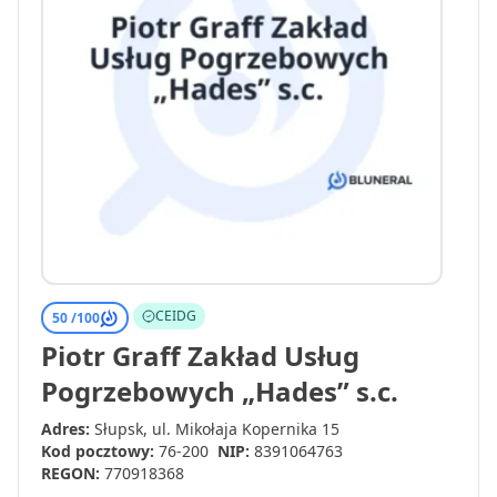
CEIDG
50 /
100
Piotr Graff Zakład Usług
Pogrzebowych „Hades” s.c.
Adres:
Słupsk, ul. Mikołaja Kopernika 15
Kod pocztowy:
76-200
NIP:
8391064763
REGON:
770918368