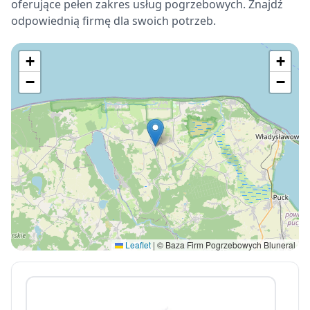
oferujące pełen zakres usług pogrzebowych. Znajdź
odpowiednią firmę dla swoich potrzeb.
+
+
−
−
Leaflet
|
© Baza Firm Pogrzebowych Bluneral