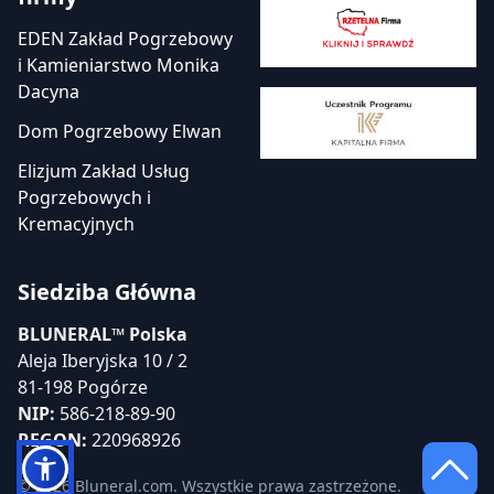
EDEN Zakład Pogrzebowy
i Kamieniarstwo Monika
Dacyna
Dom Pogrzebowy Elwan
Elizjum Zakład Usług
Pogrzebowych i
Kremacyjnych
Siedziba Główna
BLUNERAL™ Polska
Aleja Iberyjska 10 / 2
81-198 Pogórze
NIP:
586-218-89-90
REGON:
220968926
© 2026 Bluneral.com. Wszystkie prawa zastrzeżone.