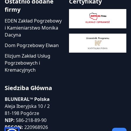
Ostatnio dodane
Certyfikaty
firmy
EDEN Zakład Pogrzebowy
i Kamieniarstwo Monika
Dacyna
Dom Pogrzebowy Elwan
Elizjum Zakład Usług
Pogrzebowych i
Kremacyjnych
Siedziba Główna
BLUNERAL™ Polska
Aleja Iberyjska 10 / 2
81-198 Pogórze
NIP:
586-218-89-90
REGON:
220968926