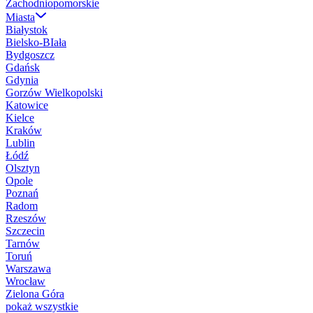
Zachodniopomorskie
Miasta
Białystok
Bielsko-BIała
Bydgoszcz
Gdańsk
Gdynia
Gorzów Wielkopolski
Katowice
Kielce
Kraków
Lublin
Łódź
Olsztyn
Opole
Poznań
Radom
Rzeszów
Szczecin
Tarnów
Toruń
Warszawa
Wrocław
Zielona Góra
pokaż wszystkie