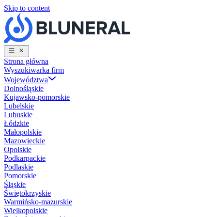
Skip to content
Strona główna
Wyszukiwarka firm
Województwa
Dolnośląskie
Kujawsko-pomorskie
Lubelskie
Lubuskie
Łódzkie
Małopolskie
Mazowieckie
Opolskie
Podkarpackie
Podlaskie
Pomorskie
Śląskie
Świętokrzyskie
Warmińsko-mazurskie
Wielkopolskie