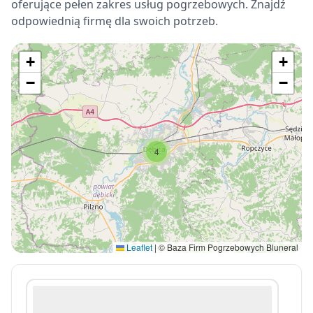
oferujące pełen zakres usług pogrzebowych. Znajdź
odpowiednią firmę dla swoich potrzeb.
+
+
−
−
4
Leaflet
|
© Baza Firm Pogrzebowych Bluneral