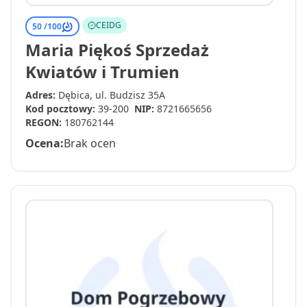
CEIDG
50 /
100
Maria Piękoś Sprzedaż
Kwiatów i Trumien
Adres:
Dębica, ul. Budzisz 35A
Kod pocztowy:
39-200
NIP:
8721665656
REGON:
180762144
Ocena:
Brak ocen