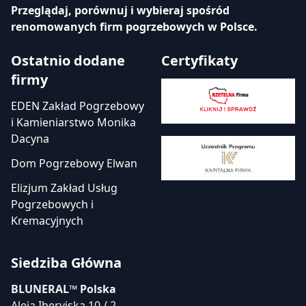
Przeglądaj, porównuj i wybieraj spośród
renomowanych firm pogrzebowych w Polsce.
Ostatnio dodane
Certyfikaty
firmy
EDEN Zakład Pogrzebowy
i Kamieniarstwo Monika
Dacyna
Dom Pogrzebowy Elwan
Elizjum Zakład Usług
Pogrzebowych i
Kremacyjnych
Siedziba Główna
BLUNERAL™ Polska
Aleja Iberyjska 10 / 2