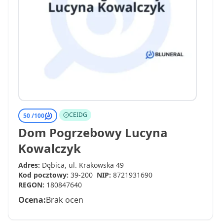
CEIDG
50 /
100
Dom Pogrzebowy Lucyna
Kowalczyk
Adres:
Dębica, ul. Krakowska 49
Kod pocztowy:
39-200
NIP:
8721931690
REGON:
180847640
Ocena:
Brak ocen