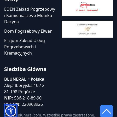
EDEN Zakład Pogrzebowy
i Kamieniarstwo Monika
Dacyna
Dom Pogrzebowy Elwan
Elizjum Zakład Usług
Pogrzebowych i
Kremacyjnych
Siedziba Główna
BLUNERAL™ Polska
Aleja Iberyjska 10 / 2
81-198 Pogórze
NIP:
586-218-89-90
REGON:
220968926
© 2026 Bluneral.com. Wszystkie prawa zastrzeżone.