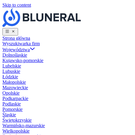
Skip to content
Strona główna
Wyszukiwarka firm
Województwa
Dolnośląskie
Kujawsko-pomorskie
Lubelskie
Lubuskie
Łódzkie
Małopolskie
Mazowieckie
Opolskie
Podkarpackie
Podlaskie
Pomorskie
Śląskie
Świętokrzyskie
Warmińsko-mazurskie
Wielkopolskie