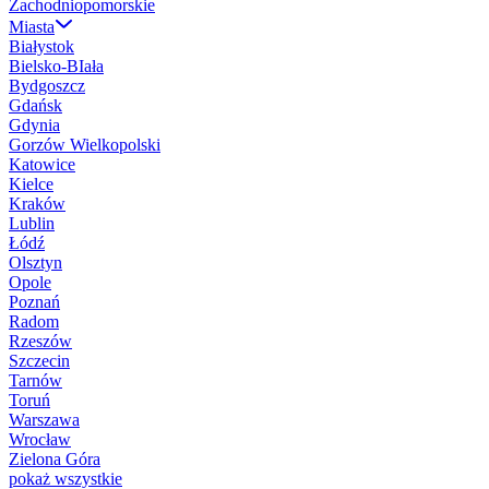
Zachodniopomorskie
Miasta
Białystok
Bielsko-BIała
Bydgoszcz
Gdańsk
Gdynia
Gorzów Wielkopolski
Katowice
Kielce
Kraków
Lublin
Łódź
Olsztyn
Opole
Poznań
Radom
Rzeszów
Szczecin
Tarnów
Toruń
Warszawa
Wrocław
Zielona Góra
pokaż wszystkie