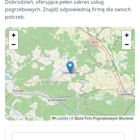
Dobrodzień, oferujące pełen zakres usług
pogrzebowych. Znajdź odpowiednią firmę dla swoich
potrzeb.
+
+
−
−
Leaflet
|
© Baza Firm Pogrzebowych Bluneral