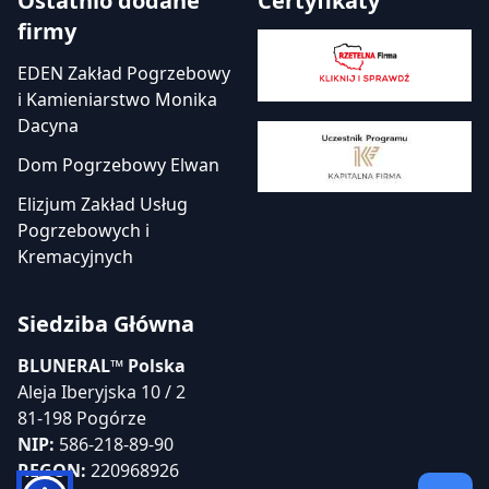
Ostatnio dodane
Certyfikaty
firmy
EDEN Zakład Pogrzebowy
i Kamieniarstwo Monika
Dacyna
Dom Pogrzebowy Elwan
Elizjum Zakład Usług
Pogrzebowych i
Kremacyjnych
Siedziba Główna
BLUNERAL™ Polska
Aleja Iberyjska 10 / 2
81-198 Pogórze
NIP:
586-218-89-90
REGON:
220968926