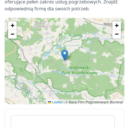
oferujące pełen zakres usług pogrzebowych. Znajdź
odpowiednią firmę dla swoich potrzeb.
+
+
−
−
Leaflet
|
© Baza Firm Pogrzebowych Bluneral