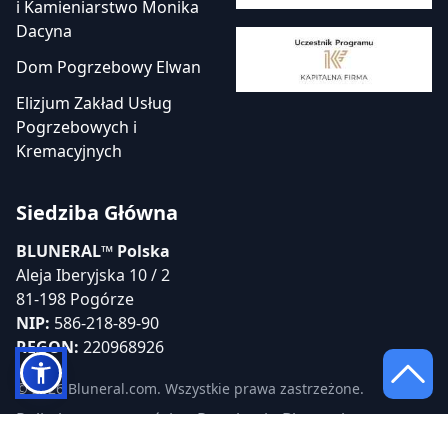
i Kamieniarstwo Monika
Dacyna
Dom Pogrzebowy Elwan
Elizjum Zakład Usług
Pogrzebowych i
Kremacyjnych
Siedziba Główna
BLUNERAL™ Polska
Aleja Iberyjska 10 / 2
81-198 Pogórze
NIP:
586-218-89-90
REGON:
220968926
© 2026 Bluneral.com. Wszystkie prawa zastrzeżone.
Polityka prywatności
Regulamin Bluneral