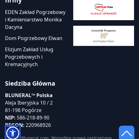
firmy
EDEN Zakład Pogrzebowy
i Kamieniarstwo Monika
Dacyna
Dom Pogrzebowy Elwan
Elizjum Zakład Usług
Pogrzebowych i
Kremacyjnych
Siedziba Główna
BLUNERAL™ Polska
Aleja Iberyjska 10 / 2
81-198 Pogórze
NIP:
586-218-89-90
REGON:
220968926
© 2026 Bluneral.com. Wszystkie prawa zastrzeżone.