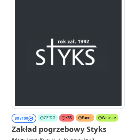
CEIDG
KRS
Funer
Website
80 /
100
Zakład pogrzebowy Styks
Adres:
Lewin Brzeski, ul. Konopnickiej 3