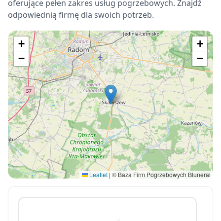
oferujące pełen zakres usług pogrzebowych. Znajdź
odpowiednią firmę dla swoich potrzeb.
+
+
−
−
Leaflet
|
© Baza Firm Pogrzebowych Bluneral