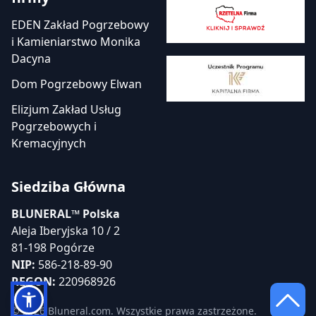
EDEN Zakład Pogrzebowy
i Kamieniarstwo Monika
Dacyna
Dom Pogrzebowy Elwan
Elizjum Zakład Usług
Pogrzebowych i
Kremacyjnych
Siedziba Główna
BLUNERAL™ Polska
Aleja Iberyjska 10 / 2
81-198 Pogórze
NIP:
586-218-89-90
REGON:
220968926
© 2026 Bluneral.com. Wszystkie prawa zastrzeżone.