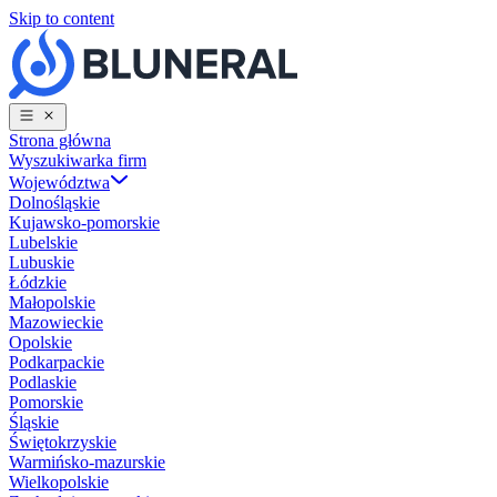
Skip to content
Strona główna
Wyszukiwarka firm
Województwa
Dolnośląskie
Kujawsko-pomorskie
Lubelskie
Lubuskie
Łódzkie
Małopolskie
Mazowieckie
Opolskie
Podkarpackie
Podlaskie
Pomorskie
Śląskie
Świętokrzyskie
Warmińsko-mazurskie
Wielkopolskie