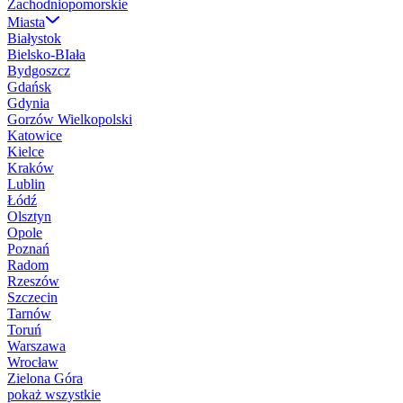
Zachodniopomorskie
Miasta
Białystok
Bielsko-BIała
Bydgoszcz
Gdańsk
Gdynia
Gorzów Wielkopolski
Katowice
Kielce
Kraków
Lublin
Łódź
Olsztyn
Opole
Poznań
Radom
Rzeszów
Szczecin
Tarnów
Toruń
Warszawa
Wrocław
Zielona Góra
pokaż wszystkie