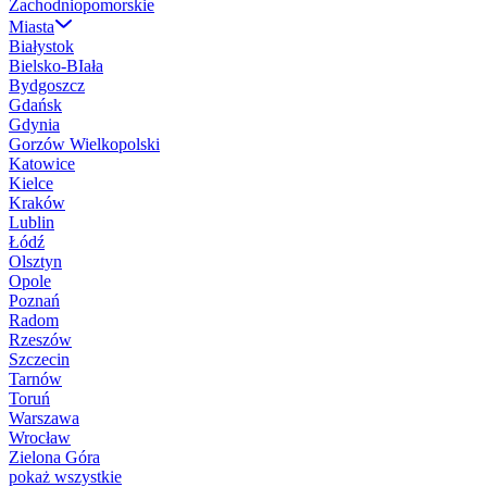
Zachodniopomorskie
Miasta
Białystok
Bielsko-BIała
Bydgoszcz
Gdańsk
Gdynia
Gorzów Wielkopolski
Katowice
Kielce
Kraków
Lublin
Łódź
Olsztyn
Opole
Poznań
Radom
Rzeszów
Szczecin
Tarnów
Toruń
Warszawa
Wrocław
Zielona Góra
pokaż wszystkie