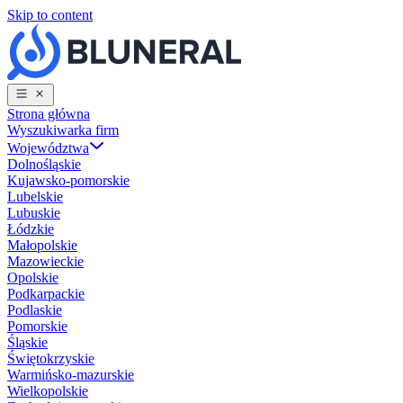
Skip to content
Strona główna
Wyszukiwarka firm
Województwa
Dolnośląskie
Kujawsko-pomorskie
Lubelskie
Lubuskie
Łódzkie
Małopolskie
Mazowieckie
Opolskie
Podkarpackie
Podlaskie
Pomorskie
Śląskie
Świętokrzyskie
Warmińsko-mazurskie
Wielkopolskie