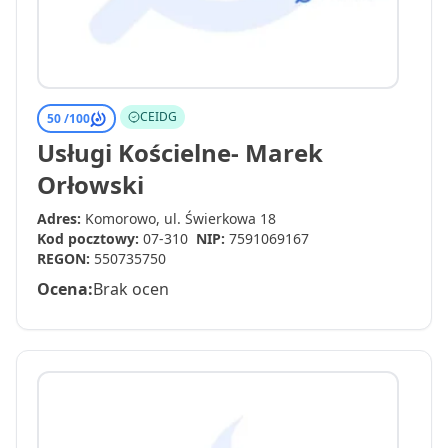
CEIDG
50 /
100
Usługi Kościelne- Marek
Orłowski
Adres:
Komorowo, ul. Świerkowa 18
Kod pocztowy:
07-310
NIP:
7591069167
REGON:
550735750
Ocena:
Brak ocen