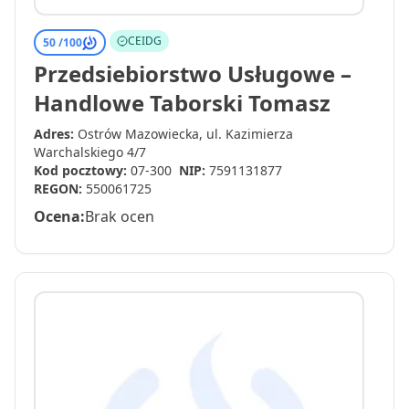
CEIDG
50 /
100
Przedsiebiorstwo Usługowe –
Handlowe Taborski Tomasz
Adres:
Ostrów Mazowiecka, ul. Kazimierza
Warchalskiego 4/7
Kod pocztowy:
07-300
NIP:
7591131877
REGON:
550061725
Ocena:
Brak ocen