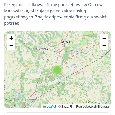
Przeglądaj i odkrywaj firmy pogrzebowe w Ostrów
Mazowiecka, oferujące pełen zakres usług
pogrzebowych. Znajdź odpowiednią firmę dla swoich
potrzeb.
+
+
−
−
7
Leaflet
|
© Baza Firm Pogrzebowych Bluneral