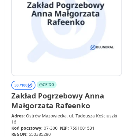
CEIDG
50 /
100
Zakład Pogrzebowy Anna
Małgorzata Rafeenko
Adres:
Ostrów Mazowiecka, ul. Tadeusza Kościuszki
16
Kod pocztowy:
07-300
NIP:
7591001531
REGON:
550385280