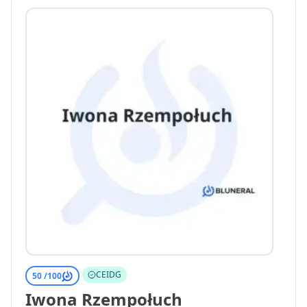
CEIDG
50 /
100
Iwona Rzempołuch