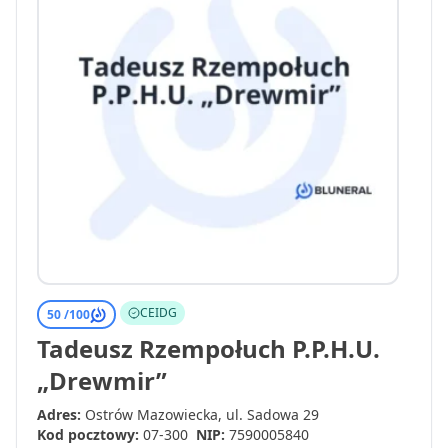
CEIDG
50 /
100
Tadeusz Rzempołuch P.P.H.U.
„Drewmir”
Adres:
Ostrów Mazowiecka, ul. Sadowa 29
Kod pocztowy:
07-300
NIP:
7590005840