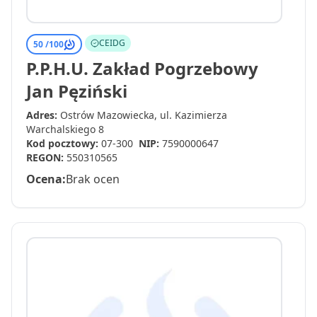
CEIDG
50 /
100
P.P.H.U. Zakład Pogrzebowy
Jan Pęziński
Adres:
Ostrów Mazowiecka, ul. Kazimierza
Warchalskiego 8
Kod pocztowy:
07-300
NIP:
7590000647
REGON:
550310565
Ocena:
Brak ocen