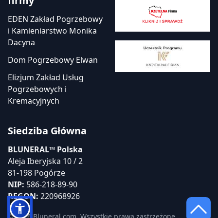
firmy
EDEN Zakład Pogrzebowy
i Kamieniarstwo Monika
Dacyna
Dom Pogrzebowy Elwan
Elizjum Zakład Usług
Pogrzebowych i
Kremacyjnych
Siedziba Główna
BLUNERAL™ Polska
Aleja Iberyjska 10 / 2
81-198 Pogórze
NIP:
586-218-89-90
REGON:
220968926
© 2026 Bluneral.com. Wszystkie prawa zastrzeżone.