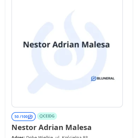
CEIDG
50 /
100
Nestor Adrian Malesa
Adres:
Dębe Wielkie, ul. Kościelna 93