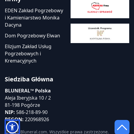
EDEN Zakład Pogrzebowy
i Kamieniarstwo Monika
Dacyna
Dom Pogrzebowy Elwan
Elizjum Zakład Usług
Pogrzebowych i
Kremacyjnych
Siedziba Główna
BLUNERAL™ Polska
Aleja Iberyjska 10 / 2
81-198 Pogórze
NIP:
586-218-89-90
REGON:
220968926
© 2026 Bluneral.com. Wszystkie prawa zastrzeżone.