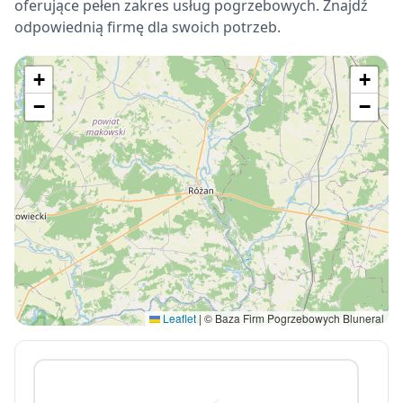
oferujące pełen zakres usług pogrzebowych. Znajdź
odpowiednią firmę dla swoich potrzeb.
+
+
−
−
Leaflet
|
© Baza Firm Pogrzebowych Bluneral