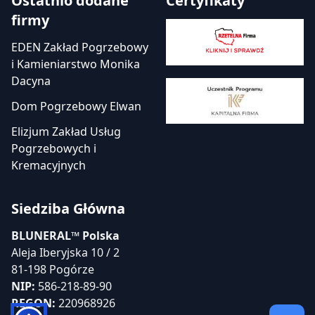
Ostatnio dodane
Certyfikaty
firmy
EDEN Zakład Pogrzebowy
i Kamieniarstwo Monika
Dacyna
Dom Pogrzebowy Elwan
Elizjum Zakład Usług
Pogrzebowych i
Kremacyjnych
Siedziba Główna
BLUNERAL™ Polska
Aleja Iberyjska 10 / 2
81-198 Pogórze
NIP:
586-218-89-90
REGON:
220968926