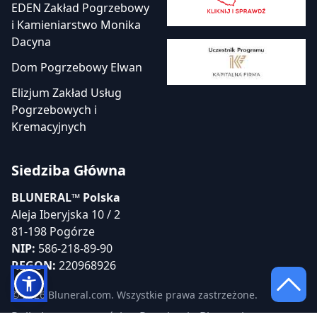
EDEN Zakład Pogrzebowy
i Kamieniarstwo Monika
Dacyna
Dom Pogrzebowy Elwan
Elizjum Zakład Usług
Pogrzebowych i
Kremacyjnych
Siedziba Główna
BLUNERAL™ Polska
Aleja Iberyjska 10 / 2
81-198 Pogórze
NIP:
586-218-89-90
REGON:
220968926
© 2026 Bluneral.com. Wszystkie prawa zastrzeżone.
Polityka prywatności
Regulamin Bluneral