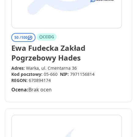
CEIDG
50 /
100
Ewa Fudecka Zakład
Pogrzebowy Hades
Adres:
Warka, ul. Cmentarna 36
Kod pocztowy:
05-660
NIP:
7971156814
REGON:
670894174
Ocena:
Brak ocen