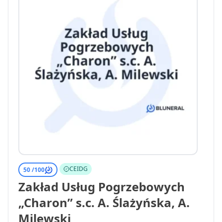
CEIDG
50 /
100
Zakład Usług Pogrzebowych
„Charon” s.c. A. Ślażyńska, A.
Milewski