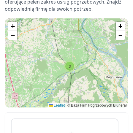
oferujące pełen zakres usług pogrzebowych. Znajdź
odpowiednią firmę dla swoich potrzeb.
+
+
−
−
3
Leaflet
|
© Baza Firm Pogrzebowych Bluneral