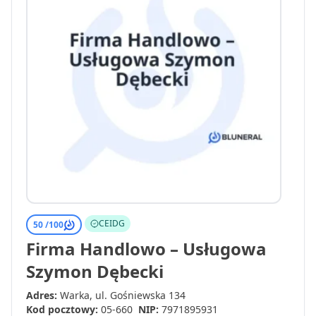
CEIDG
50 /
100
Firma Handlowo – Usługowa
Szymon Dębecki
Adres:
Warka, ul. Gośniewska 134
Kod pocztowy:
05-660
NIP:
7971895931