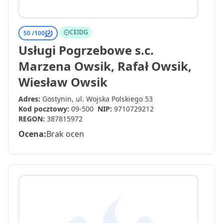
CEIDG
50 /
100
Usługi Pogrzebowe s.c.
Marzena Owsik, Rafał Owsik,
Wiesław Owsik
Adres:
Gostynin, ul. Wojska Polskiego 53
Kod pocztowy:
09-500
NIP:
9710729212
REGON:
387815972
Ocena:
Brak ocen