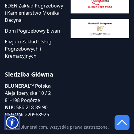
EDEN Zakład Pogrzebowy
i Kamieniarstwo Monika
Dacyna
Dom Pogrzebowy Elwan
Elizjum Zakład Usług
Pogrzebowych i
Kremacyjnych
Siedziba Główna
BLUNERAL™ Polska
Aleja Iberyjska 10 / 2
81-198 Pogórze
NIP:
586-218-89-90
REGON:
220968926
© 2026 Bluneral.com. Wszystkie prawa zastrzeżone.