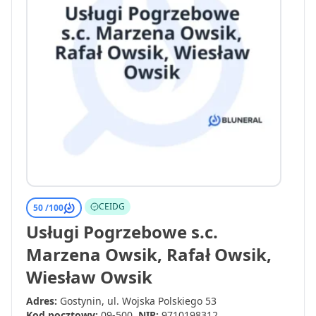
CEIDG
50 /
100
Usługi Pogrzebowe s.c.
Marzena Owsik, Rafał Owsik,
Wiesław Owsik
Adres:
Gostynin, ul. Wojska Polskiego 53
Kod pocztowy:
09-500
NIP:
9710198312