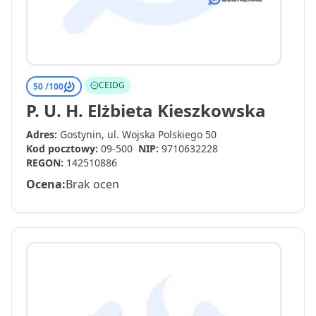
CEIDG
50 /
100
P. U. H. Elżbieta Kieszkowska
Adres:
Gostynin, ul. Wojska Polskiego 50
Kod pocztowy:
09-500
NIP:
9710632228
REGON:
142510886
Ocena:
Brak ocen