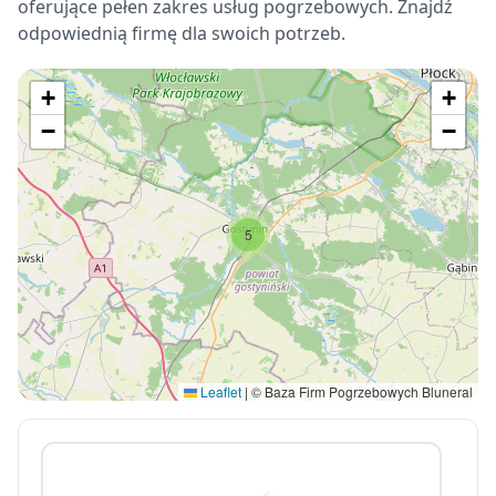
oferujące pełen zakres usług pogrzebowych. Znajdź
odpowiednią firmę dla swoich potrzeb.
+
+
−
−
5
Leaflet
|
© Baza Firm Pogrzebowych Bluneral