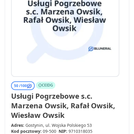
CEIDG
50 /
100
Usługi Pogrzebowe s.c.
Marzena Owsik, Rafał Owsik,
Wiesław Owsik
Adres:
Gostynin, ul. Wojska Polskiego 53
Kod pocztowy:
09-500
NIP:
9710318035