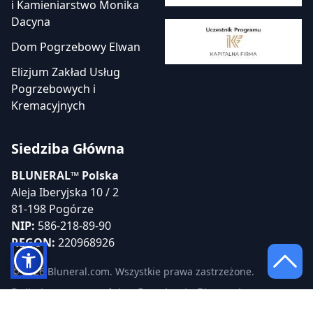
i Kamieniarstwo Monika
Dacyna
Dom Pogrzebowy Elwan
Elizjum Zakład Usług
Pogrzebowych i
Kremacyjnych
Siedziba Główna
BLUNERAL™ Polska
Aleja Iberyjska 10 / 2
81-198 Pogórze
NIP:
586-218-89-90
REGON:
220968926
© 2026 Bluneral.com. Wszystkie prawa zastrzeżone.
Polityka prywatności
Regulamin Bluneral