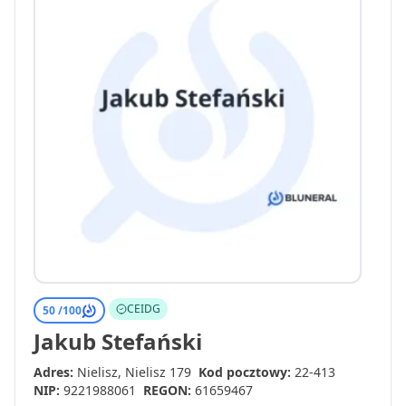
CEIDG
50 /
100
Jakub Stefański
Adres:
Nielisz, Nielisz 179
Kod pocztowy:
22-413
NIP:
9221988061
REGON:
61659467