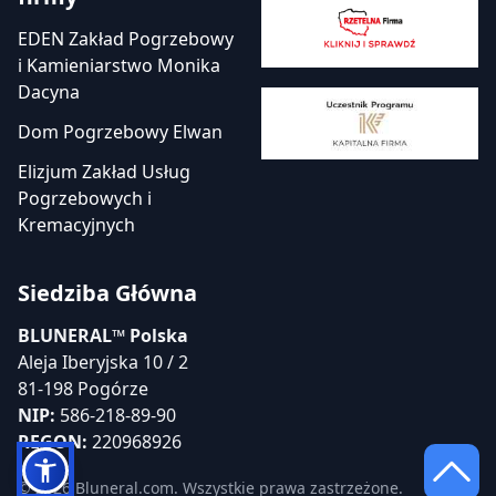
EDEN Zakład Pogrzebowy
i Kamieniarstwo Monika
Dacyna
Dom Pogrzebowy Elwan
Elizjum Zakład Usług
Pogrzebowych i
Kremacyjnych
Siedziba Główna
BLUNERAL™ Polska
Aleja Iberyjska 10 / 2
81-198 Pogórze
NIP:
586-218-89-90
REGON:
220968926
© 2026 Bluneral.com. Wszystkie prawa zastrzeżone.