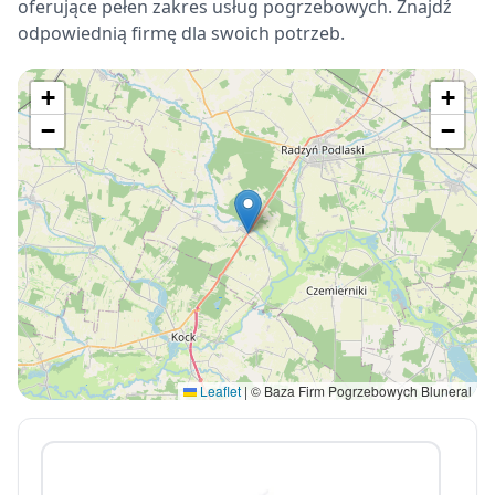
oferujące pełen zakres usług pogrzebowych. Znajdź
odpowiednią firmę dla swoich potrzeb.
+
+
−
−
Leaflet
|
© Baza Firm Pogrzebowych Bluneral