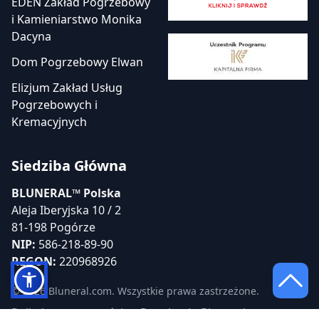
EDEN Zakład Pogrzebowy
i Kamieniarstwo Monika
Dacyna
Dom Pogrzebowy Elwan
Elizjum Zakład Usług
Pogrzebowych i
Kremacyjnych
Siedziba Główna
BLUNERAL™ Polska
Aleja Iberyjska 10 / 2
81-198 Pogórze
NIP:
586-218-89-90
REGON:
220968926
© 2026 Bluneral.com. Wszystkie prawa zastrzeżone.
Polityka prywatności
Regulamin Bluneral