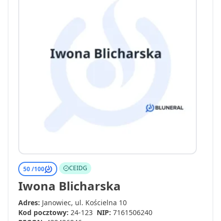
CEIDG
50 /
100
Iwona Blicharska
Adres:
Janowiec, ul. Kościelna 10
Kod pocztowy:
24-123
NIP:
7161506240