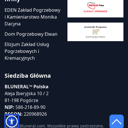
EDEN Zakład Pogrzebowy
i Kamieniarstwo Monika
Dacyna
Dom Pogrzebowy Elwan
Elizjum Zakład Usług
Pogrzebowych i
Kremacyjnych
Siedziba Główna
BLUNERAL™ Polska
Aleja Iberyjska 10 / 2
81-198 Pogórze
NIP:
586-218-89-90
REGON:
220968926
© 2026 Bluneral.com. Wszystkie prawa zastrzeżone.