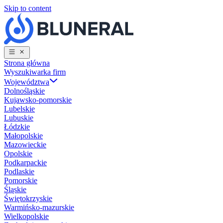
Skip to content
Strona główna
Wyszukiwarka firm
Województwa
Dolnośląskie
Kujawsko-pomorskie
Lubelskie
Lubuskie
Łódzkie
Małopolskie
Mazowieckie
Opolskie
Podkarpackie
Podlaskie
Pomorskie
Śląskie
Świętokrzyskie
Warmińsko-mazurskie
Wielkopolskie