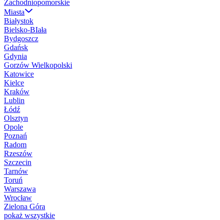
Zachodniopomorskie
Miasta
Białystok
Bielsko-BIała
Bydgoszcz
Gdańsk
Gdynia
Gorzów Wielkopolski
Katowice
Kielce
Kraków
Lublin
Łódź
Olsztyn
Opole
Poznań
Radom
Rzeszów
Szczecin
Tarnów
Toruń
Warszawa
Wrocław
Zielona Góra
pokaż wszystkie