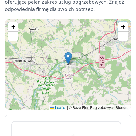
oferujące pełen zakres usług pogrzebowych. Znajdź
odpowiednią firmę dla swoich potrzeb.
+
+
−
−
Leaflet
|
© Baza Firm Pogrzebowych Bluneral