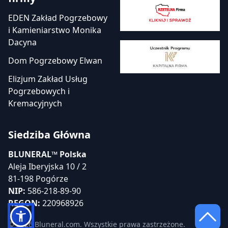
EDEN Zakład Pogrzebowy
i Kamieniarstwo Monika
Dacyna
Dom Pogrzebowy Elwan
Elizjum Zakład Usług
Pogrzebowych i
Kremacyjnych
Siedziba Główna
BLUNERAL™ Polska
Aleja Iberyjska 10 / 2
81-198 Pogórze
NIP:
586-218-89-90
REGON:
220968926
© 2026 Bluneral.com. Wszystkie prawa zastrzeżone.