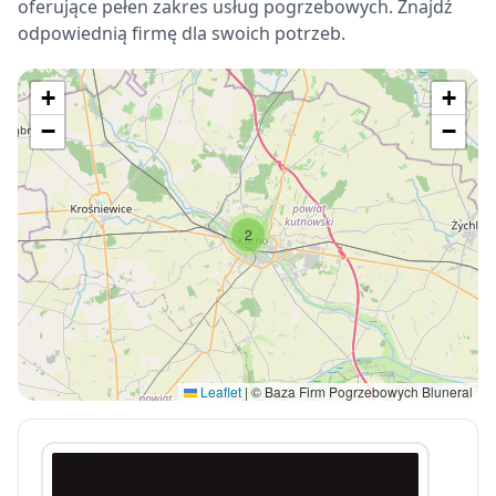
oferujące pełen zakres usług pogrzebowych. Znajdź
odpowiednią firmę dla swoich potrzeb.
+
+
−
−
2
Leaflet
|
© Baza Firm Pogrzebowych Bluneral