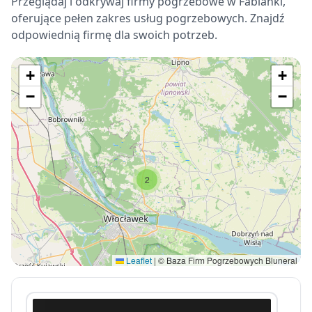
Przeglądaj i odkrywaj firmy pogrzebowe w Fabianki,
oferujące pełen zakres usług pogrzebowych. Znajdź
odpowiednią firmę dla swoich potrzeb.
+
+
−
−
2
Leaflet
|
© Baza Firm Pogrzebowych Bluneral