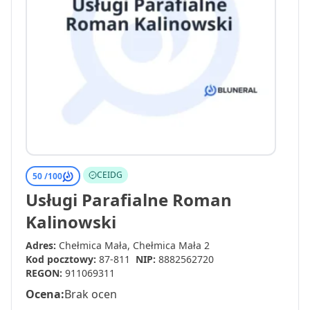
CEIDG
50 /
100
Usługi Parafialne Roman
Kalinowski
Adres:
Chełmica Mała, Chełmica Mała 2
Kod pocztowy:
87-811
NIP:
8882562720
REGON:
911069311
Ocena:
Brak ocen