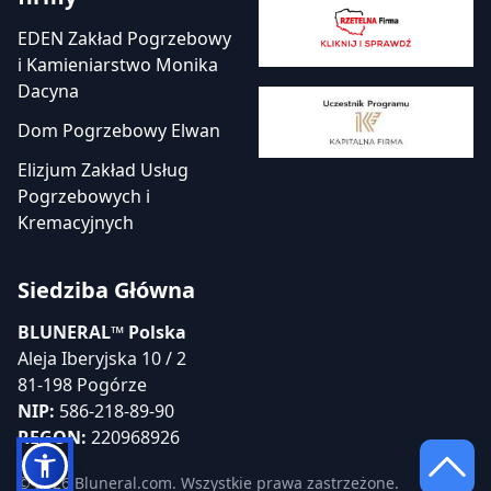
EDEN Zakład Pogrzebowy
i Kamieniarstwo Monika
Dacyna
Dom Pogrzebowy Elwan
Elizjum Zakład Usług
Pogrzebowych i
Kremacyjnych
Siedziba Główna
BLUNERAL™ Polska
Aleja Iberyjska 10 / 2
81-198 Pogórze
NIP:
586-218-89-90
REGON:
220968926
© 2026 Bluneral.com. Wszystkie prawa zastrzeżone.