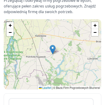
Przeglądaj i odkrywaj firmy pogrzebowe w Bytoń,
oferujące pełen zakres usług pogrzebowych. Znajdź
odpowiednią firmę dla swoich potrzeb.
+
+
−
−
Leaflet
|
© Baza Firm Pogrzebowych Bluneral