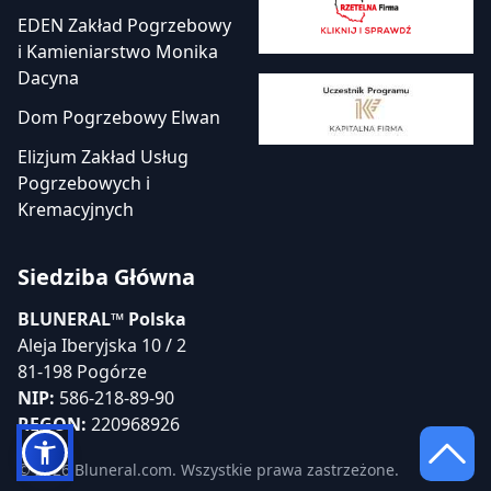
EDEN Zakład Pogrzebowy
i Kamieniarstwo Monika
Dacyna
Dom Pogrzebowy Elwan
Elizjum Zakład Usług
Pogrzebowych i
Kremacyjnych
Siedziba Główna
BLUNERAL™ Polska
Aleja Iberyjska 10 / 2
81-198 Pogórze
NIP:
586-218-89-90
REGON:
220968926
© 2026 Bluneral.com. Wszystkie prawa zastrzeżone.