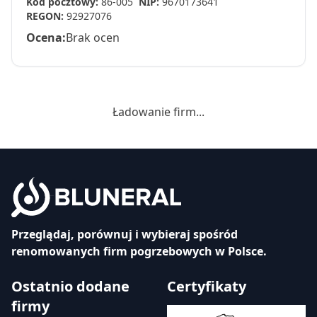
Kod pocztowy:
86-005
NIP:
9670173641
REGON:
92927076
Ocena:
Brak ocen
Ładowanie firm...
Przeglądaj, porównuj i wybieraj spośród
renomowanych firm pogrzebowych w Polsce.
Ostatnio dodane
Certyfikaty
firmy