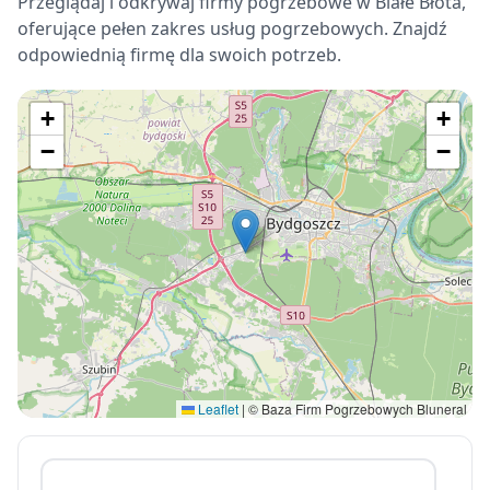
Przeglądaj i odkrywaj firmy pogrzebowe w Białe Błota,
oferujące pełen zakres usług pogrzebowych. Znajdź
odpowiednią firmę dla swoich potrzeb.
+
+
−
−
Leaflet
|
© Baza Firm Pogrzebowych Bluneral