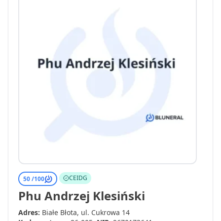
CEIDG
50 /
100
Phu Andrzej Klesiński
Adres:
Białe Błota, ul. Cukrowa 14