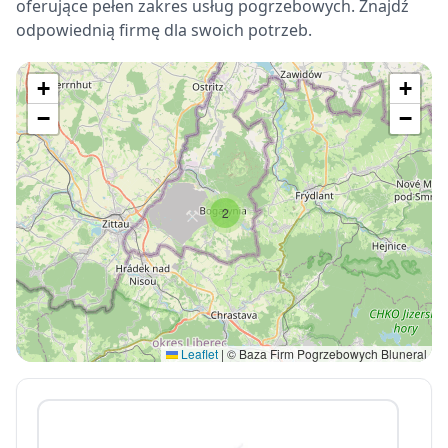
oferujące pełen zakres usług pogrzebowych. Znajdź
odpowiednią firmę dla swoich potrzeb.
+
+
−
−
2
Leaflet
|
© Baza Firm Pogrzebowych Bluneral