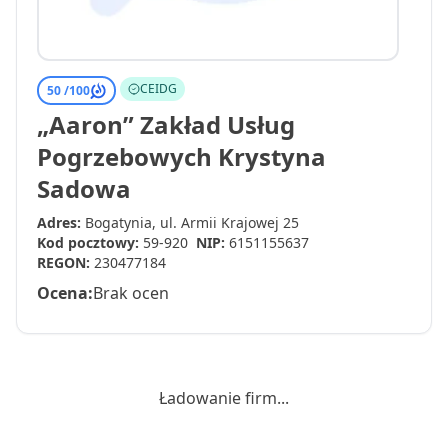
CEIDG
50 /
100
„Aaron” Zakład Usług
Pogrzebowych Krystyna
Sadowa
Adres:
Bogatynia, ul. Armii Krajowej 25
Kod pocztowy:
59-920
NIP:
6151155637
REGON:
230477184
Ocena:
Brak ocen
Ładowanie firm...