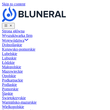
Skip to content
Strona główna
Wyszukiwarka firm
Województwa
Dolnośląskie
Kujawsko-pomorskie
Lubelskie
Lubuskie
Łódzkie
Małopolskie
Mazowieckie
Opolskie
Podkarpackie
Podlaskie
Pomorskie
Śląskie
Świętokrzyskie
Warmińsko-mazurskie
Wielkopolskie