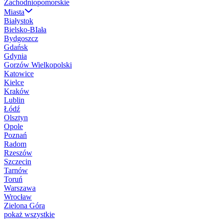
Zachodniopomorskie
Miasta
Białystok
Bielsko-BIała
Bydgoszcz
Gdańsk
Gdynia
Gorzów Wielkopolski
Katowice
Kielce
Kraków
Lublin
Łódź
Olsztyn
Opole
Poznań
Radom
Rzeszów
Szczecin
Tarnów
Toruń
Warszawa
Wrocław
Zielona Góra
pokaż wszystkie