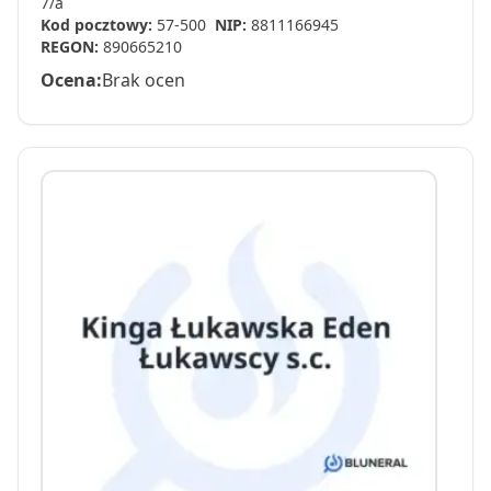
7/a
Kod pocztowy:
57-500
NIP:
8811166945
REGON:
890665210
Ocena:
Brak ocen