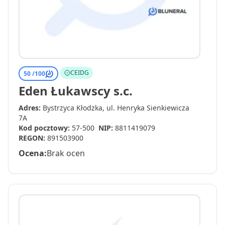
CEIDG
50 /
100
Eden Łukawscy s.c.
Adres:
Bystrzyca Kłodzka, ul. Henryka Sienkiewicza
7A
Kod pocztowy:
57-500
NIP:
8811419079
REGON:
891503900
Ocena:
Brak ocen