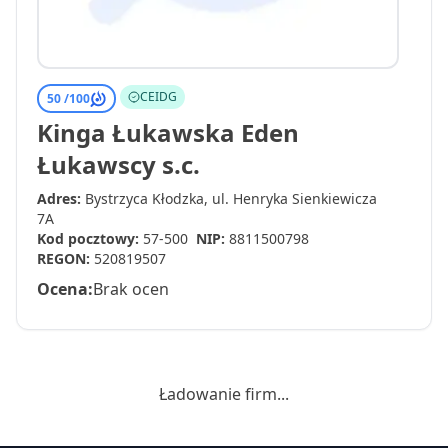
CEIDG
50 /
100
Kinga Łukawska Eden
Łukawscy s.c.
Adres:
Bystrzyca Kłodzka, ul. Henryka Sienkiewicza
7A
Kod pocztowy:
57-500
NIP:
8811500798
REGON:
520819507
Ocena:
Brak ocen
Ładowanie firm...