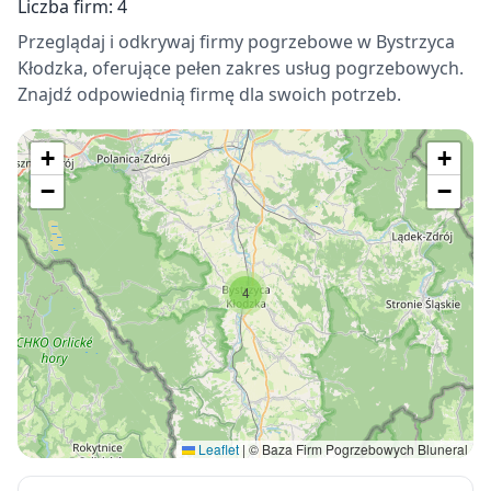
Liczba firm: 4
Przeglądaj i odkrywaj firmy pogrzebowe w Bystrzyca
Kłodzka, oferujące pełen zakres usług pogrzebowych.
Znajdź odpowiednią firmę dla swoich potrzeb.
+
+
−
−
4
Leaflet
|
© Baza Firm Pogrzebowych Bluneral