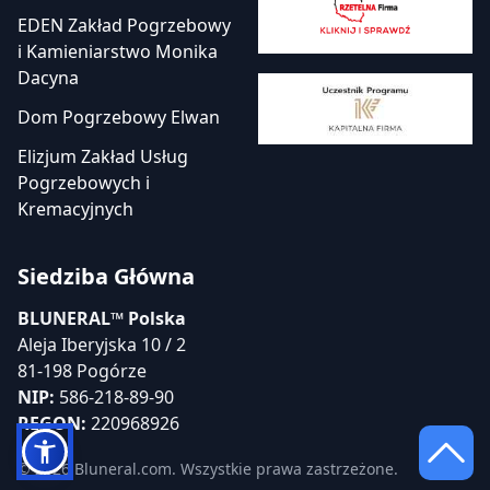
EDEN Zakład Pogrzebowy
i Kamieniarstwo Monika
Dacyna
Dom Pogrzebowy Elwan
Elizjum Zakład Usług
Pogrzebowych i
Kremacyjnych
Siedziba Główna
BLUNERAL™ Polska
Aleja Iberyjska 10 / 2
81-198 Pogórze
NIP:
586-218-89-90
REGON:
220968926
© 2026 Bluneral.com. Wszystkie prawa zastrzeżone.