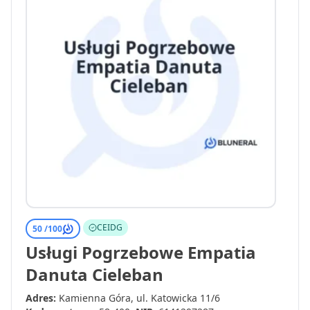
CEIDG
50 /
100
Usługi Pogrzebowe Empatia
Danuta Cieleban
Adres:
Kamienna Góra, ul. Katowicka 11/6