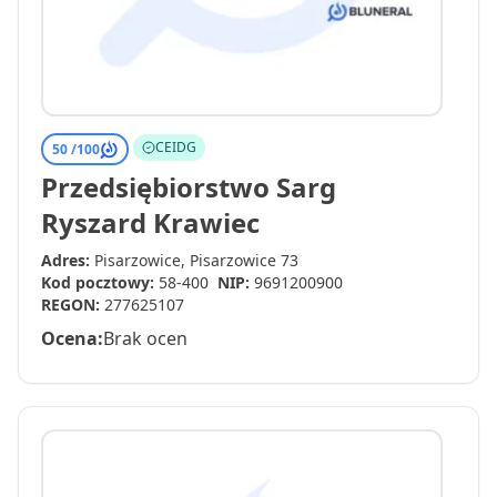
CEIDG
50 /
100
Przedsiębiorstwo Sarg
Ryszard Krawiec
Adres:
Pisarzowice, Pisarzowice 73
Kod pocztowy:
58-400
NIP:
9691200900
REGON:
277625107
Ocena:
Brak ocen