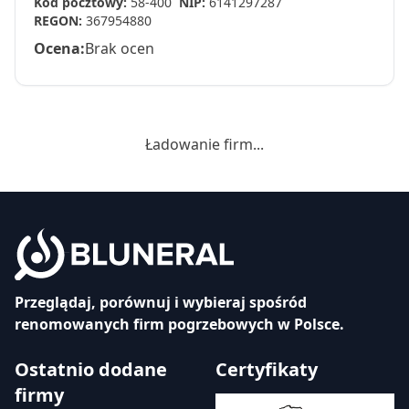
Kod pocztowy:
58-400
NIP:
6141297287
REGON:
367954880
Ocena:
Brak ocen
Ładowanie firm...
Przeglądaj, porównuj i wybieraj spośród
renomowanych firm pogrzebowych w Polsce.
Ostatnio dodane
Certyfikaty
firmy