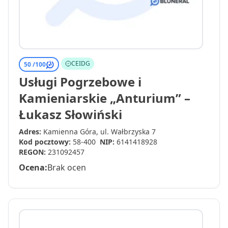
CEIDG
50 /
100
Usługi Pogrzebowe i
Kamieniarskie „Anturium” –
Łukasz Słowiński
Adres:
Kamienna Góra, ul. Wałbrzyska 7
Kod pocztowy:
58-400
NIP:
6141418928
REGON:
231092457
Ocena:
Brak ocen