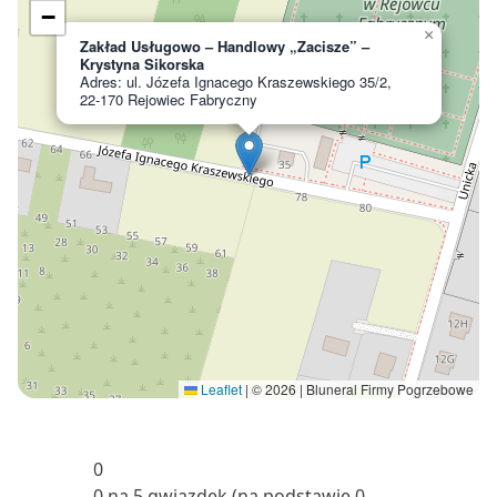
−
×
Zakład Usługowo – Handlowy „Zacisze” –
Krystyna Sikorska
Adres: ul. Józefa Ignacego Kraszewskiego 35/2,
22-170 Rejowiec Fabryczny
Leaflet
|
© 2026 | Bluneral Firmy Pogrzebowe
0
0 na 5 gwiazdek (na podstawie 0