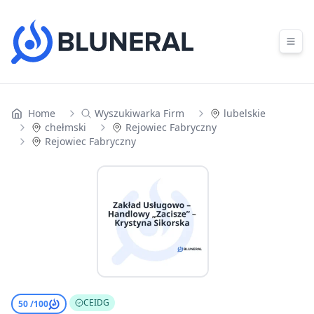
Skip to content
Home
Wyszukiwarka Firm
lubelskie
chełmski
Rejowiec Fabryczny
Rejowiec Fabryczny
CEIDG
50 /
100