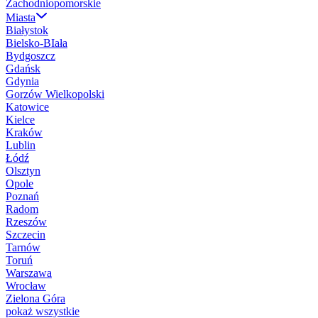
Zachodniopomorskie
Miasta
Białystok
Bielsko-BIała
Bydgoszcz
Gdańsk
Gdynia
Gorzów Wielkopolski
Katowice
Kielce
Kraków
Lublin
Łódź
Olsztyn
Opole
Poznań
Radom
Rzeszów
Szczecin
Tarnów
Toruń
Warszawa
Wrocław
Zielona Góra
pokaż wszystkie