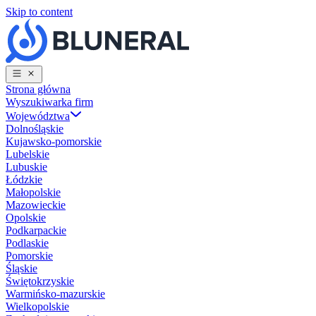
Skip to content
Strona główna
Wyszukiwarka firm
Województwa
Dolnośląskie
Kujawsko-pomorskie
Lubelskie
Lubuskie
Łódzkie
Małopolskie
Mazowieckie
Opolskie
Podkarpackie
Podlaskie
Pomorskie
Śląskie
Świętokrzyskie
Warmińsko-mazurskie
Wielkopolskie