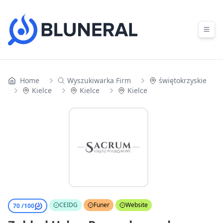
Skip to content
Home
Wyszukiwarka Firm
świętokrzyskie
Kielce
Kielce
Kielce
CEIDG
Funer
Website
70 /
100