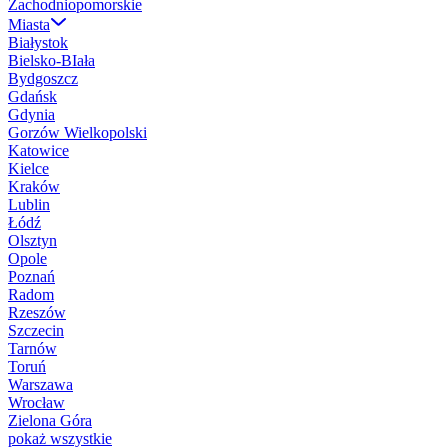
Zachodniopomorskie
Miasta
Białystok
Bielsko-BIała
Bydgoszcz
Gdańsk
Gdynia
Gorzów Wielkopolski
Katowice
Kielce
Kraków
Lublin
Łódź
Olsztyn
Opole
Poznań
Radom
Rzeszów
Szczecin
Tarnów
Toruń
Warszawa
Wrocław
Zielona Góra
pokaż wszystkie