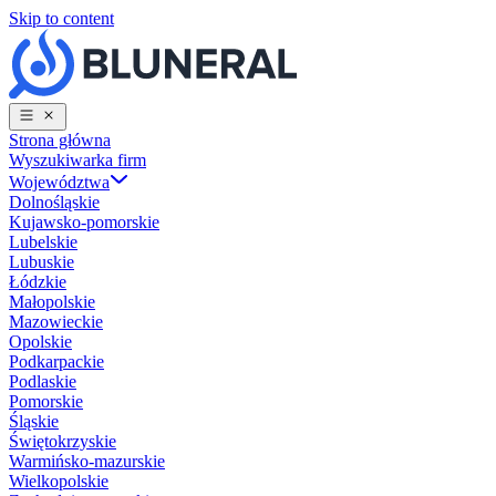
Skip to content
Strona główna
Wyszukiwarka firm
Województwa
Dolnośląskie
Kujawsko-pomorskie
Lubelskie
Lubuskie
Łódzkie
Małopolskie
Mazowieckie
Opolskie
Podkarpackie
Podlaskie
Pomorskie
Śląskie
Świętokrzyskie
Warmińsko-mazurskie
Wielkopolskie